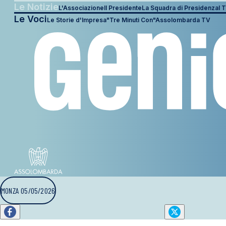
Le Notizie
L'Associazione
Il Presidente
La Squadra di Presidenza
I T
Le Voci
Le Storie d'Impresa
"Tre Minuti Con"
Assolombarda TV
MONZA 05/05/2026