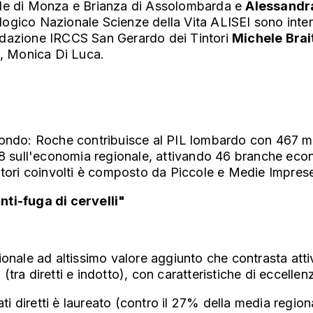
ede di Monza e Brianza di Assolombarda e
Alessandr
ogico Nazionale Scienze della Vita ALISEI sono inter
Fondazione IRCCS San Gerardo dei Tintori
Michele Brai
o, Monica Di Luca.
ondo: Roche contribuisce al PIL lombardo con 467 milio
1,8 sull'economia regionale, attivando 46 branche eco
nitori coinvolti è composto da Piccole e Medie Impres
nti-fuga di cervelli"
ionale ad altissimo valore aggiunto che contrasta att
ra diretti e indotto), con caratteristiche di eccellen
ti diretti è laureato (contro il 27% della media region