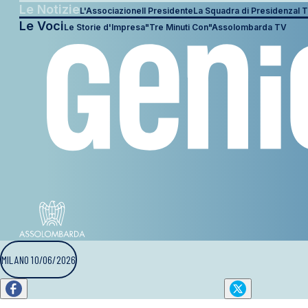
Le Notizie
L'Associazione
Il Presidente
La Squadra di Presidenza
I T
Le Voci
Le Storie d'Impresa
"Tre Minuti Con"
Assolombarda TV
MILANO 10/06/2026