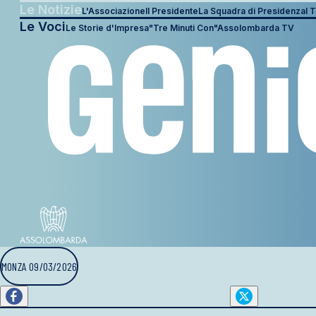
Le Notizie
L'Associazione
Il Presidente
La Squadra di Presidenza
I T
Le Voci
Le Storie d'Impresa
"Tre Minuti Con"
Assolombarda TV
MONZA 09/03/2026