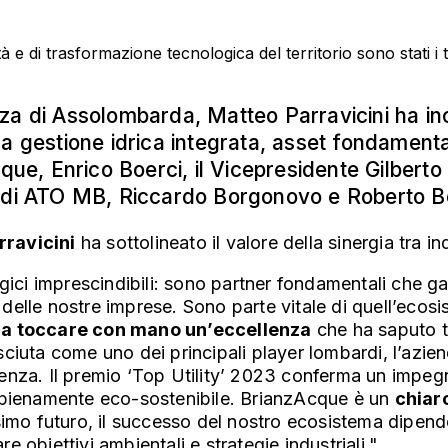
a di Assolombarda, Matteo Parravicini ha incont
la gestione idrica integrata, asset fondamenta
que, Enrico Boerci, il Vicepresidente Gilberto C
ti di ATO MB, Riccardo Borgonovo e Roberto B
rravicini
ha sottolineato il valore della sinergia tra in
gici imprescindibili: sono partner fondamentali che gar
a delle nostre imprese. Sono parte vitale di quell’ecos
ica toccare con mano un’eccellenza
che ha saputo tr
ciuta come uno dei principali player lombardi, l’azien
icienza. Il premio ‘Top Utility’ 2023 conferma un impeg
e pienamente eco-sostenibile. BrianzAcque è un
chiar
simo futuro, il successo del nostro ecosistema dipende
re obiettivi ambientali e strategie industriali."