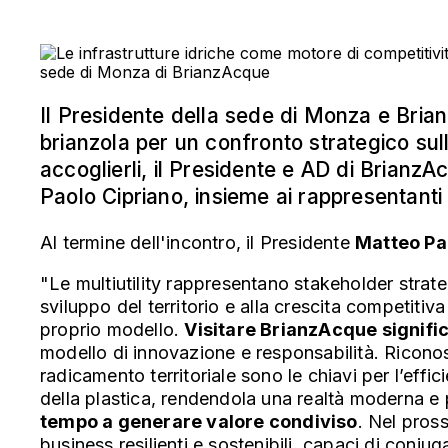
Il Presidente della sede di Monza e Brianz
brianzola per un confronto strategico sul
accoglierli, il Presidente e AD di BrianzAc
Paolo Cipriano, insieme ai rappresentan
Al termine dell'incontro, il Presidente
Matteo Pa
"Le multiutility rappresentano stakeholder strate
sviluppo del territorio e alla crescita competitiv
proprio modello.
Visitare BrianzAcque signif
modello di innovazione e responsabilità. Riconos
radicamento territoriale sono le chiavi per l’eff
della plastica, rendendola una realtà moderna 
tempo a generare valore condiviso
. Nel pros
business resilienti e sostenibili, capaci di coniuga